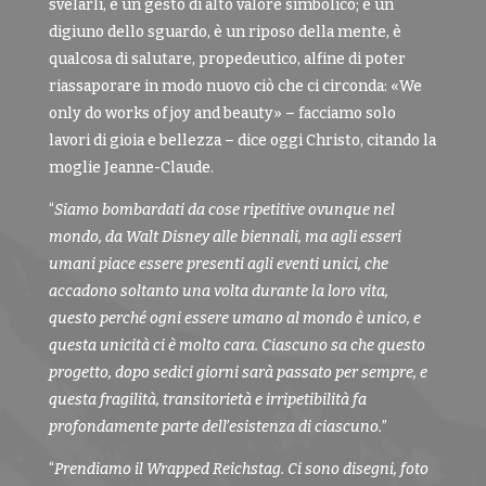
svelarli, è un gesto di alto valore simbolico; è un
digiuno dello sguardo, è un riposo della mente, è
qualcosa di salutare, propedeutico, alfine di poter
riassaporare in modo nuovo ciò che ci circonda: «We
only do works of joy and beauty» – facciamo solo
lavori di gioia e bellezza – dice oggi Christo, citando la
moglie Jeanne-Claude.
“
Siamo bombardati da cose ripetitive ovunque nel
mondo, da Walt Disney alle biennali, ma agli esseri
umani piace essere presenti agli eventi unici, che
accadono soltanto una volta durante la loro vita,
questo perché ogni essere umano al mondo è unico, e
questa unicità ci è molto cara. Ciascuno sa che questo
progetto, dopo sedici giorni sarà passato per sempre, e
questa fragilità, transitorietà e irripetibilità fa
profondamente parte dell’esistenza di ciascuno.
”
“
Prendiamo il Wrapped Reichstag. Ci sono disegni, foto