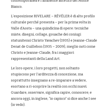
contemporanea e l’ambiente ascetico del Monte
Bianco.
L’esposizione RIVELARE – RÉVÉLER è di alto profilo
culturale perché presenta – per la prima volta in
Valle d’Aosta – una quindicina di opere: tecniche
miste, disegni, collage, gouache dei coniugi
statunitensi Christo Yavachev (1935) e Jeanne-Claude
Denat de Guillebon (1935 – 2009), meglio noti come
Christo e Jeanne-Claude, fra i maggiori
rappresentanti della Land Art.
Le loro opere, i loro progetti, non soltanto
stupiscono per l’arditezza di concezione, ma
soprattutto insegnano a re-imparare a vedere,
esortano a ri-scoprire la realtà con occhi nuovi.
Guardare, osservare, significa capire, conoscere; e
ancora oggi, in inglese, “io capisco” si dice anche I see
(io vedo).