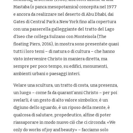
Mastaba (o panca mesopotamica) concepita nel 1977
e ancora da realizzare nel deserto di Abu Dhabi, dai
Gates di Central Park a New York fino alla copertura
con una passerella galleggiante del tratto del Lago
d’Iseo che collega Sulzano con Monteisola (The
floating Piers, 2016), in mostra sono presentate quasi
tutti i loro temi – di natura o di cultura – che hanno
visto intervenire Christo in maniera diretta, ma
sempre per poco tempo, su edifici, monumenti,
ambienti urbani o paesaggi interi.
Velare una scultura, un tratto di costa, una presenza,
un luogo – come fa da quarant’anni Christo – per poi
svelarli, è un gesto di alto valore simbolico; è un
digiuno dello sguardo, è un riposo della mente, è
qualcosa di salutare, propedeutico, alfine di poter
riassaporare in modo nuovo ciò che ci circonda: «We
only do works of joy and beauty» – facciamo solo